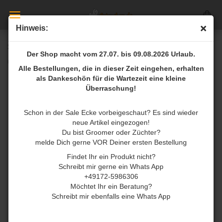
Hinweis:
SO POSH I'm So Fantastic Shampoo 250ml
Der Shop macht vom 27.07. bis 09.08.2026 Urlaub.
(Art.Nr.:
CS-4742124009045
)
Alle Bestellungen, die in dieser Zeit eingehen, erhalten
als Dankeschön für die Wartezeit eine kleine
Überraschung!
Schon in der Sale Ecke vorbeigeschaut? Es sind wieder
neue Artikel eingezogen!
Du bist Groomer oder Züchter?
melde Dich gerne VOR Deiner ersten Bestellung
Findet Ihr ein Produkt nicht?
Schreibt mir gerne ein Whats App
+49172-5986306
Möchtet Ihr ein Beratung?
Schreibt mir ebenfalls eine Whats App