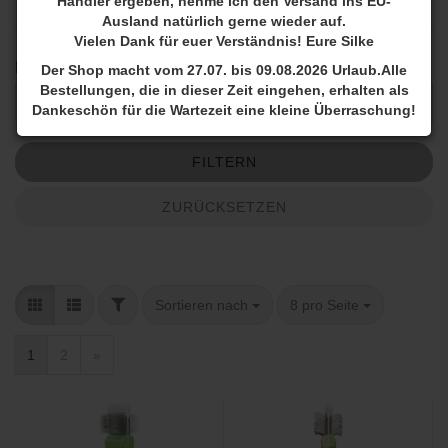
Händler ergeben, nehme ich den Versand ins EU-
Ausland natürlich gerne wieder auf.
Vielen Dank für euer Verständnis! Eure Silke
PREIS
PREIS
Der Shop macht vom 27.07. bis 09.08.2026 Urlaub.Alle
Bestellungen, die in dieser Zeit eingehen, erhalten als
Preis bis
-
Dankeschön für die Wartezeit eine kleine Überraschung!
Schon in der Sale Ecke vorbeigeschaut? Es sind wieder
FILTERN
neue Artikel eingezogen!
Du bist Groomer oder Züchter?
ZURÜCKSETZEN
melde Dich gerne VOR Deiner ersten Bestellung
Schreibt mir gerne ein Whats App
+49172-5986306
Möchtet Ihr ein Beratung?
FILTER
Sortieren nach
pro Seite
Sortieren nach
8 pro Seite
Schreibt mir ebenfalls eine Whats App
1
2
»