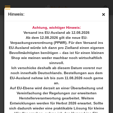
Hinweis:
ACTIVET BÜRSTEN
Achtung, wichtiger Hinweis:
Versand ins EU-Ausland ab 12.08.2026
Ab dem 12.08.2026 gilt die neue EU-
Verpackungsverordnung (PPWR). Für den Versand ins
EU-Ausland würde ich dann pro Zielland einen eigenen
Bevollmächtigten benötigen – das ist für einen kleinen
Original ActiVet Bürsten mit abgerundeten Drahtstiften
Shop wie meinen weder machbar noch wirtschaftlich
Damit Sie die richtige Bürste für Ihren Hund bekommen
sinnvoll.
lassen Sie sich vor dem Kauf beraten.
Ich verschicke deshalb ab diesem Datum vorerst nur
Um Ihnen die richtige Bürste zu empfehlen, ist es neben der
noch innerhalb Deutschlands. Bestellungen aus dem
Rasse auch wichtig zu wissen wie zb. Pflegezustand, die
EU-Ausland nehme ich bis zum 11.08.2026 noch gerne
Felllänge und Struktur ist.
an.
Ich berate Sie telefonisch, per WhatsApp oder auch
Auf EU-Ebene wird derzeit an einer Überarbeitung und
persönlich
Vereinfachung der Regelungen zur erweiterten
tel. 0172-5986306
Herstellerverantwortung gearbeitet. Weitere
Entwicklungen werden für Herbst 2026 erwartet. Sollte
sich dadurch wieder eine praktikable Lösung für kleine