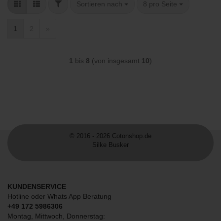
FILTER
Sortieren nach
pro Seite
Sortieren nach
8 pro Seite
1
2
»
1
bis
8
(von insgesamt
10
)
© 2016 - 2026 Cotonshop.de
Silke Busker
KUNDENSERVICE
Hotline oder Whats App Beratung
+49 172 5986306
Montag, Mittwoch, Donnerstag: