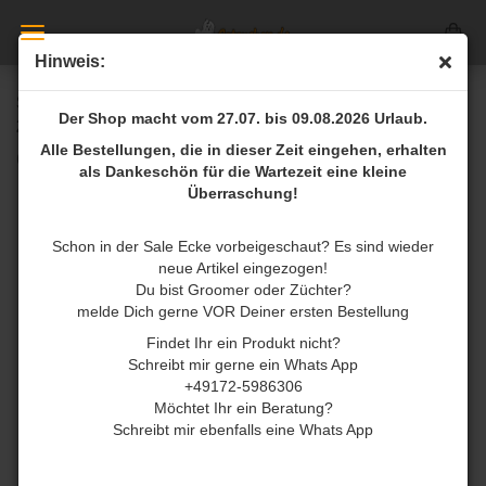
Hinweis:
SO POSH Satin Magic Ultra Moisturizing Cat Shampoo
Der Shop macht vom 27.07. bis 09.08.2026 Urlaub.
200ml
Alle Bestellungen, die in dieser Zeit eingehen, erhalten
(Art.Nr.:
CSsatins
)
als Dankeschön für die Wartezeit eine kleine
Überraschung!
Schon in der Sale Ecke vorbeigeschaut? Es sind wieder
neue Artikel eingezogen!
Du bist Groomer oder Züchter?
melde Dich gerne VOR Deiner ersten Bestellung
Findet Ihr ein Produkt nicht?
Schreibt mir gerne ein Whats App
+49172-5986306
Möchtet Ihr ein Beratung?
Schreibt mir ebenfalls eine Whats App