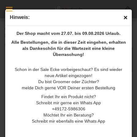
Hinweis:
Cotonshop Bürste klein - für Welpen und Erwachsene
Der Shop macht vom 27.07. bis 09.08.2026 Urlaub.
Hunde . Die Top Bürste zum Vorbürsten
Alle Bestellungen, die in dieser Zeit eingehen, erhalten
(Art.Nr.:
CSes2828003
)
als Dankeschön für die Wartezeit eine kleine
Überraschung!
Schon in der Sale Ecke vorbeigeschaut? Es sind wieder
neue Artikel eingezogen!
Du bist Groomer oder Züchter?
melde Dich gerne VOR Deiner ersten Bestellung
Findet Ihr ein Produkt nicht?
Schreibt mir gerne ein Whats App
+49172-5986306
Möchtet Ihr ein Beratung?
Schreibt mir ebenfalls eine Whats App