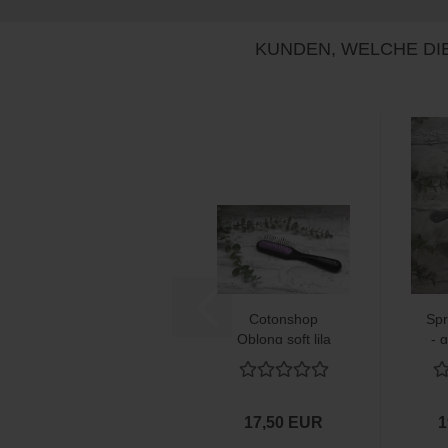
KUNDEN, WELCHE DIE
Cotonshop
Sp
Oblong soft lila
- 
22er
17,50 EUR
1