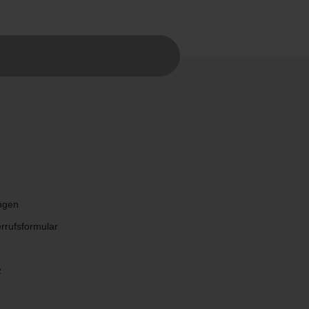
ngen
rrufsformular
z