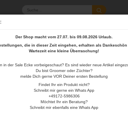
Suche...
:
UF
SHAMPOO, CONDITIONER ETC.
GROOMING
WE
Der Shop macht vom 27.07. bis 09.08.2026 Urlaub.
»
Cotonshop Bürsten
Cotonshop Oblong hart rot 22er
estellungen, die in dieser Zeit eingehen, erhalten als Dankeschön 
Wartezeit eine kleine Überraschung!
n in der Sale Ecke vorbeigeschaut? Es sind wieder neue Artikel eingez
Cot
Du bist Groomer oder Züchter?
hart
melde Dich gerne VOR Deiner ersten Bestellung
Findet Ihr ein Produkt nicht?
Schreibt mir gerne ein Whats App
+49172-5986306
Möchtet Ihr ein Beratung?
Schreibt mir ebenfalls eine Whats App