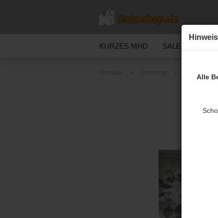
Hinweis
KURZES MHD
SALE/ABVERKA
»
»
»
Startseite
Grooming
Bürsten
Alle B
Scho