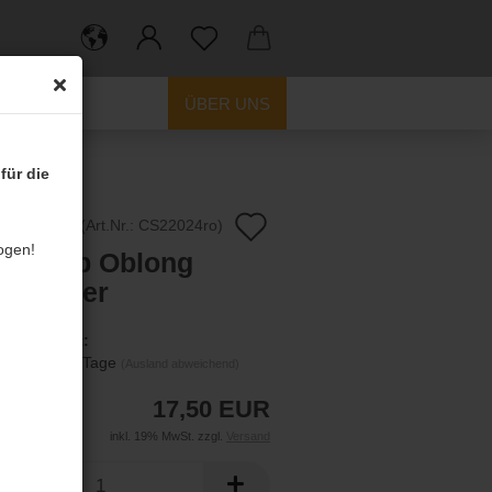
ITERE
ÜBER UNS
für die
Auf
(Art.Nr.:
CS22024ro
)
ogen!
onshop Oblong
den
 rot 22er
Merkzettel
Lieferzeit:
ca. 2-4 Tage
(Ausland abweichend)
17,50 EUR
inkl. 19% MwSt. zzgl.
Versand