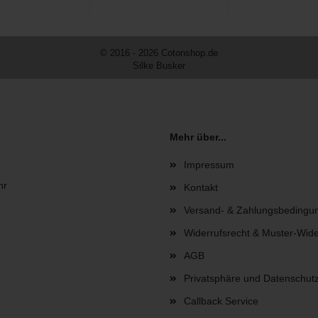
© 2016 - 2026 Cotonshop.de
Silke Busker
Mehr über...
Impressum
hr
Kontakt
Versand- & Zahlungsbedingu
Widerrufsrecht & Muster-Wide
AGB
Privatsphäre und Datenschut
Callback Service