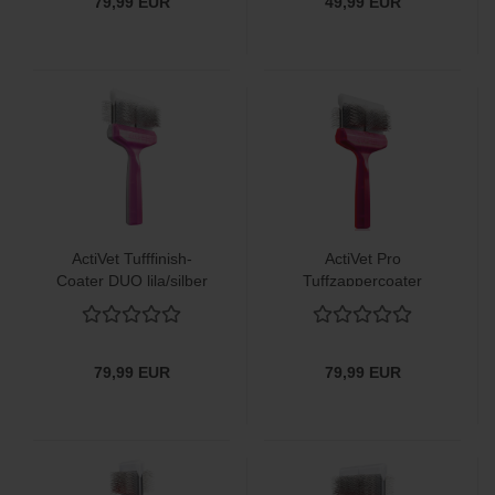
79,99 EUR
49,99 EUR
ActiVet Tufffinish-
ActiVet Pro
Coater DUO lila/silber
Tuffzappercoater
9cm
lila/rot hart 9cm
79,99 EUR
79,99 EUR