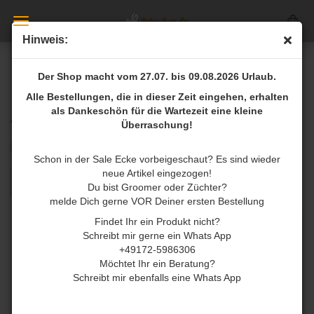
Hinweis:
Der Shop macht vom 27.07. bis 09.08.2026 Urlaub.
Alle Bestellungen, die in dieser Zeit eingehen, erhalten
als Dankeschön für die Wartezeit eine kleine
ActiVet
Überraschung!
Sortieren nach
pro Seite
Sortieren nach
8 pro Seite
Schon in der Sale Ecke vorbeigeschaut? Es sind wieder
neue Artikel eingezogen!
1
2
»
Du bist Groomer oder Züchter?
melde Dich gerne VOR Deiner ersten Bestellung
Findet Ihr ein Produkt nicht?
Schreibt mir gerne ein Whats App
+49172-5986306
Möchtet Ihr ein Beratung?
Schreibt mir ebenfalls eine Whats App