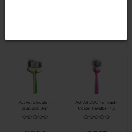
ActiVet Pro Soft Green
ActiVet Silcoater -
4,5cm
grün/gold 4,5cm
49,99 EUR
49,99 EUR
ActiVet Silcoater -
ActiVet DUO Tufffinish-
grün/gold 9cm
Coater lila/silber 4,5
cm