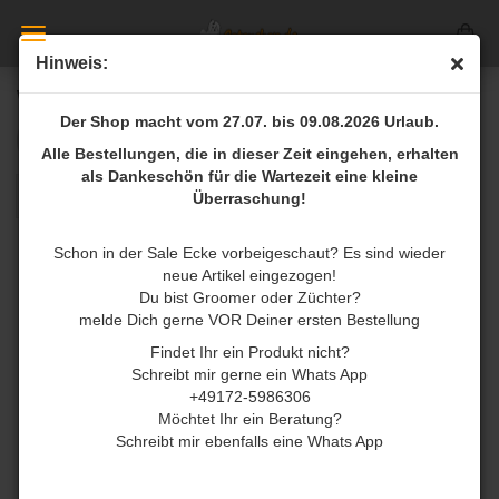
Hinweis:
Wet Brush
Der Shop macht vom 27.07. bis 09.08.2026 Urlaub.
Sortieren nach
pro Seite
Sortieren nach
8 pro Seite
Alle Bestellungen, die in dieser Zeit eingehen, erhalten
als Dankeschön für die Wartezeit eine kleine
1
Überraschung!
Schon in der Sale Ecke vorbeigeschaut? Es sind wieder
neue Artikel eingezogen!
Du bist Groomer oder Züchter?
melde Dich gerne VOR Deiner ersten Bestellung
Findet Ihr ein Produkt nicht?
Schreibt mir gerne ein Whats App
+49172-5986306
Möchtet Ihr ein Beratung?
Wet Brush Pro
Schreibt mir ebenfalls eine Whats App
Detangler Black - sehr
griffig